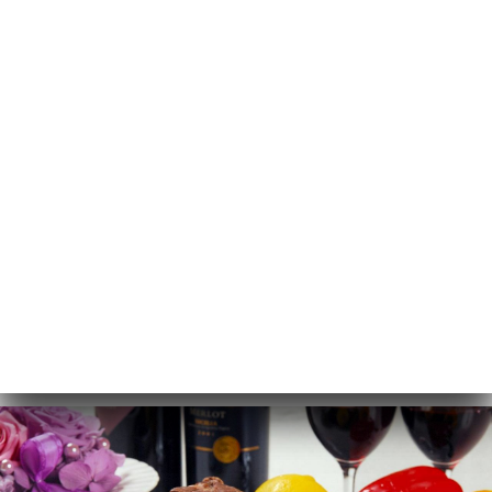
FR
MENU
/
ACCUEIL
GALERIE
Galerie