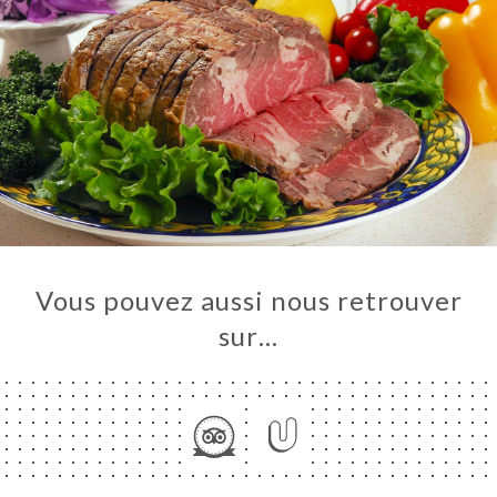
Vous pouvez aussi nous retrouver
UEIL
sur…
RVER
ERIE
IS
RTE
TACT